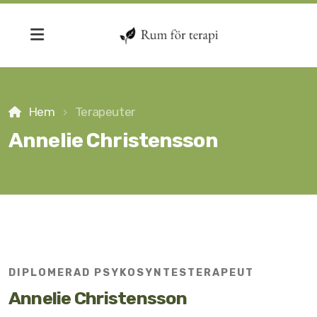
Hem
Terapeuter
Annelie Christensson
Anna Blennar
Annelie Christensson
Anna Carlén
DIPLOMERAD PSYKOSYNTESTERAPEUT
Anneli Fredriksson
Annelie Christensson