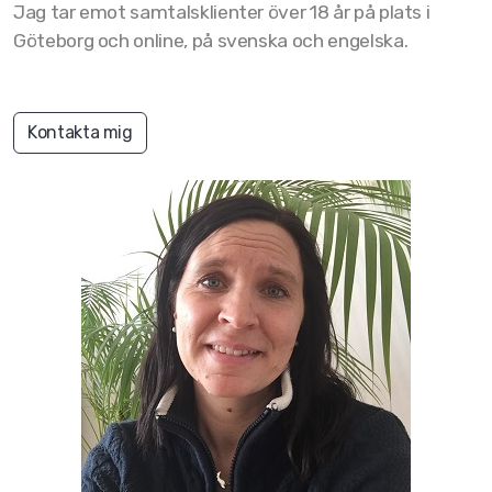
Helen Svensson
Jag tar emot samtalsklienter över 18 år på plats i
Göteborg och online, på svenska och engelska.
Linda Liljegren
Liselott Fornell
Kontakta mig
Malin Olsson
Michelle Torres Borg