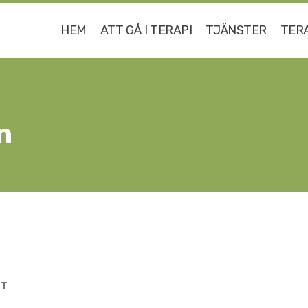
HEM
ATT GÅ I TERAPI
TJÄNSTER
TER
n
UT