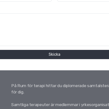
Skicka
På Rum för terapi hittar du diplomerade samtalster
för dig.
Samtliga terapeuter är medlemmar i yrkesorganisa