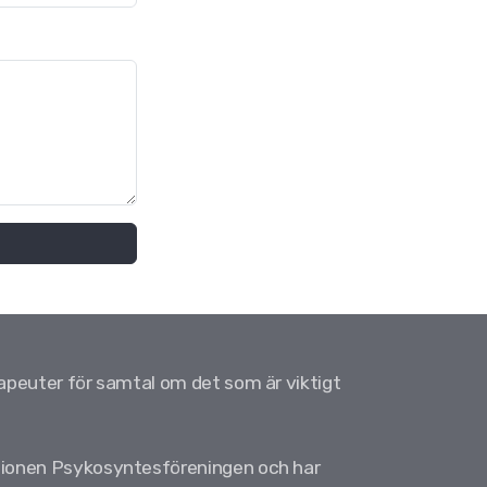
apeuter för samtal om det som är viktigt
tionen Psykosyntesföreningen och har